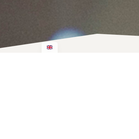
Un événement réussi comme
ces envies prennent une dime
Chaque expérience est pe
Week-end privé, anniversaire
le même : créer des moments