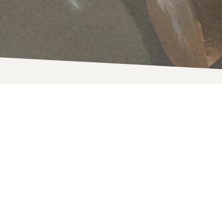
Quand la Champagne devient le décor de vos moments précieu
nce toujours par une envie : célébrer, rassembler, marquer un momen
nsion particulière, portée par les lieux, les rencontres et le rythme du 
nsée comme un
séjour sur mesure
, imaginé autour du champagne, de la
, dîner confidentiel ou parenthèse entre amis ou partenaires internation
 qui ressemblent à ceux qui les vivent.