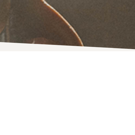
x
t important. En Champagne,
vignoble.
 gastronomie et du partage.
aux : l’objectif est toujours